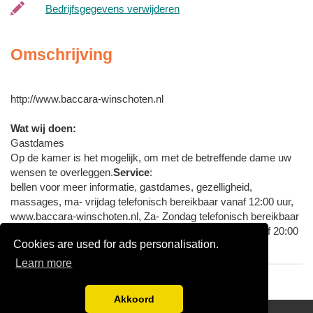
Bedrijfsgegevens verwijderen
Omschrijving
http://www.baccara-winschoten.nl
Wat wij doen:
Gastdames
Op de kamer is het mogelijk, om met de betreffende dame uw
wensen te overleggen.
Service
:
bellen voor meer informatie, gastdames, gezelligheid,
massages, ma- vrijdag telefonisch bereikbaar vanaf 12:00 uur,
www.baccara-winschoten.nl, Za- Zondag telefonisch bereikbaar
vanaf 20:00 uur, za- zondag telefonischt bereikbaar vanaf 20:00
Cookies are used for ads personalisation.
uur
Learn more
Akkoord